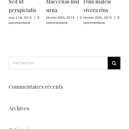
Sed ut
Maecenas nisl
Duis malesi
Ne
perspiciatis
urna
vivera rius
qu
mai 21st, 2015
|
0
février 20th, 2015
|
0
février 20th, 2015
|
0
mai 
commentaire
commentaire
commentaire
comm
Rechercher:
Commentaires récents
Archives