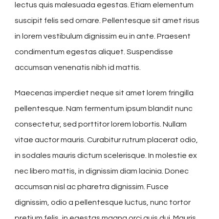
lectus quis malesuada egestas. Etiam elementum
suscipit felis sed ornare. Pellentesque sit amet risus
in lorem vestibulum dignissim eu in ante. Praesent
condimentum egestas aliquet. Suspendisse
accumsan venenatis nibh id mattis.
Maecenas imperdiet neque sit amet lorem fringilla
pellentesque. Nam fermentum ipsum blandit nunc
consectetur, sed porttitor lorem lobortis. Nullam
vitae auctor mauris. Curabitur rutrum placerat odio,
in sodales mauris dictum scelerisque. In molestie ex
nec libero mattis, in dignissim diam lacinia. Donec
accumsan nisl ac pharetra dignissim. Fusce
dignissim, odio a pellentesque luctus, nunc tortor
pretium felis, in egestas magna orci quis dui. Mauris